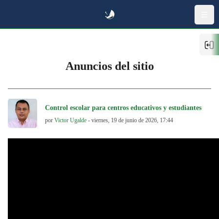
Saltar al contenido principal
Abr
Anuncios del sitio
Control escolar para centros educativos y estudiantes
por
Victor Ugalde
-
viernes, 19 de junio de 2026, 17:44